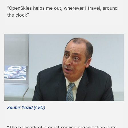
“OpenSkies helps me out, wherever I travel, around
the clock”
Zoubir Yazid (CEO)
“The hallmark of a great service organization is its