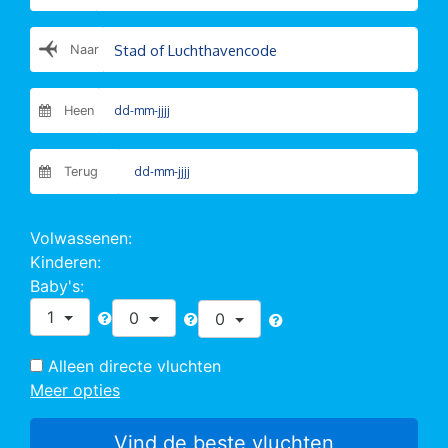
Naar
Heen
Terug
Volwassenen:
Kinderen:
Baby's:
1
0
0
Alleen directe vluchten
Meer opties
Vind de beste vluchten