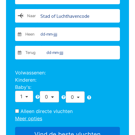
Naar
Heen
Terug
Volwassenen:
Kinderen:
Baby's:
1
0
0
Alleen directe vluchten
Meer opties
Vind de beste vluchten