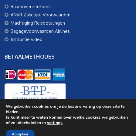
Raamovereenkomst
ANVR Zakelijke Voorwaarden
Machtiging Reisbetalingen
Bagagevoorwaarden Airlines
Instructie video
BETAALMETHODES
We gebruiken cookies om je de beste ervaring op onze site te
bieden.
Je kunt meer te weten komen over welke cookies we gebruiken
of ze uitschakelen in
settings
.
OpenSkies.nl
Accepteer