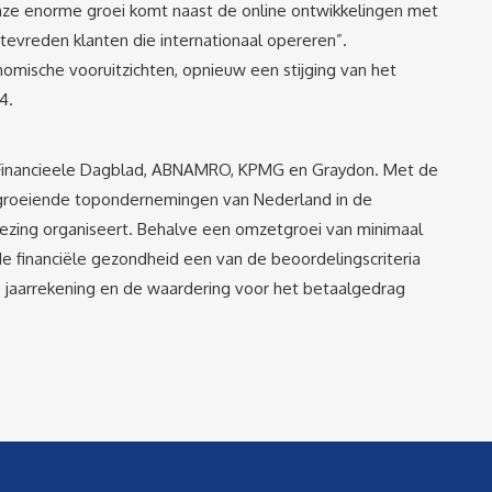
Onze enorme groei komt naast de online ontwikkelingen met
vreden klanten die internationaal opereren”.
mische vooruitzichten, opnieuw een stijging van het
4.
et Financieele Dagblad, ABNAMRO, KPMG en Graydon. Met de
 groeiende topondernemingen van Nederland in de
kiezing organiseert. Behalve een omzetgroei van minimaal
de financiële gezondheid een van de beoordelingscriteria
de jaarrekening en de waardering voor het betaalgedrag